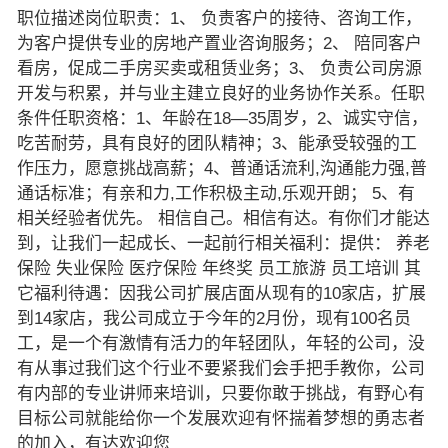
职位描述岗位职责：1、 负责客户的接待、咨询工作，
为客户提供专业的房地产置业咨询服务；2、 陪同客户
看房，促成二手房买卖或租赁业务；3、 负责公司房源
开发与积累，并与业主建立良好的业务协作关系。任职
条件任职资格：1、年龄在18—35周岁，2、诚实守信，
吃苦耐劳，具有良好的团队精神；3、能承受较强的工
作压力，愿意挑战高薪；4、普通话流利,沟通能力强,普
通话标准；有亲和力,工作积极主动,乐观开朗； 5、有
相关经验者优先。 相信自己。相信有达。有你们才能达
到，让我们一起成长、一起前行相关福利：提供： 养老
保险 失业保险 医疗保险 年终奖 员工旅游 员工培训 其
它福利待遇：因我公司扩展店面从现有的10家店，扩展
到14家店，我公司成立于今年的2月份，现有100名员
工，是一个有激情有活力的年轻团队，年轻的公司，没
有从事过我们这个行业不要紧我们会手把手教你，公司
有内部的专业讲师来培训，只要你敢于挑战，有野心有
目标公司就能给你一个发展欢迎有怀揣着梦想的勇志者
的加入，有达欢迎您